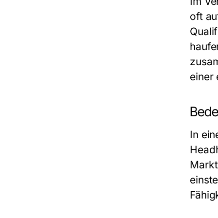
Im Ve
oft a
Quali
haufe
zusam
einer
Bede
In ei
Headh
Markt
einst
Fähig