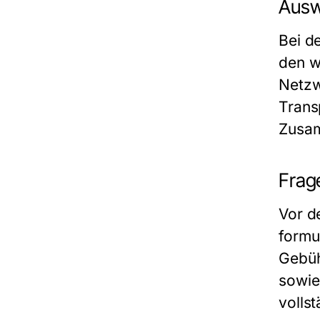
Ausw
Bei d
den w
Netzw
Trans
Zusam
Frage
Vor d
formu
Gebüh
sowie
volls