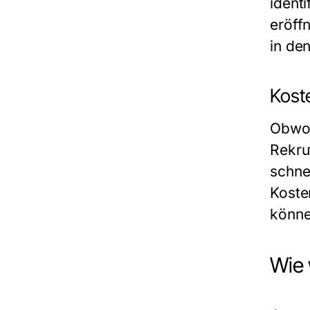
identi
eröff
in de
Koste
Obwoh
Rekrut
schne
Koste
könne
Wie 