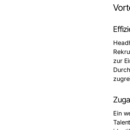
Vort
Effi
Headh
Rekrut
zur E
Durch
zugre
Zugan
Ein we
Talen