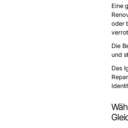
Eine g
Renov
oder 
verro
Die B
und st
Das I
Repar
Ident
Wähl
Glei