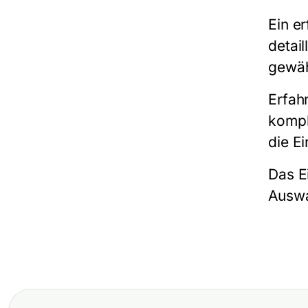
Ein er
detai
gewäh
Erfah
kompl
die E
Das E
Auswa