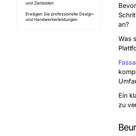
und Zierleisten
Bevor
Schrit
Erwägen Sie professionelle Design-
und Handwerkerleistungen
an?
Was s
Plattf
Fassa
kompl
Umfan
Ein k
zu ve
Beur