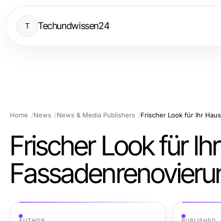
Techundwissen24
T
Home
News
News & Media Publishers
Frischer Look für Ih
Fassadenrenovieru
AUTHOR
PUBLISHED