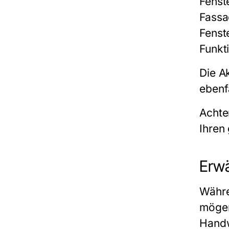
Fenst
Fassa
Fenst
Funkt
Die A
ebenf
Achten
Ihren
Erwä
Währe
mögen
Handw