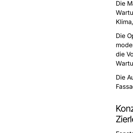
Die M
Wartu
Klima
Die Op
moder
die V
Wartu
Die Au
Fassa
Konz
Zier