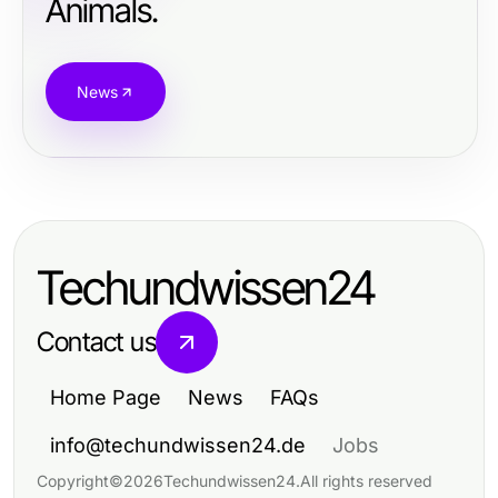
Animals.
News
Techundwissen24
Contact us
Home Page
News
FAQs
info@techundwissen24.de
Jobs
Copyright
©
2026
Techundwissen24
.
All rights reserved