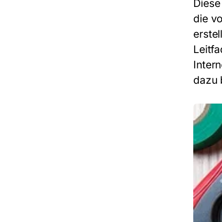
Diese 
die v
erste
Leitf
Inter
dazu 