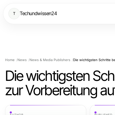
Techundwissen24
T
Home
News
News & Media Publishers
Die wichtigsten Sch
zur Vorbereitung a
AUTHOR
PUBLISHED