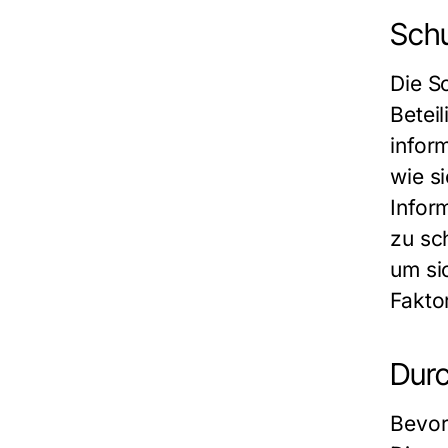
Schu
Die Sc
Betei
infor
wie s
Infor
zu sc
um si
Fakto
Durc
Bevor 