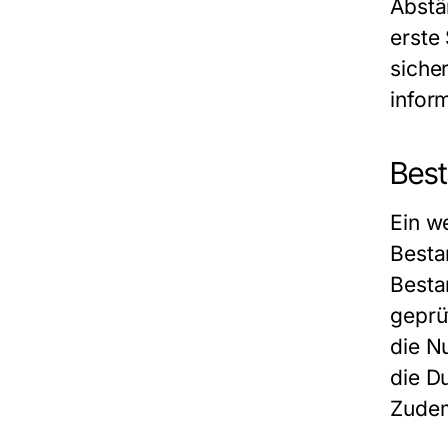
Abstä
erste
siche
inform
Bes
Ein we
Besta
Besta
geprü
die N
die D
Zudem 