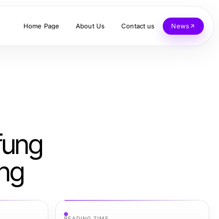
Home Page
About Us
Contact us
News
fung
ung
READING TIME