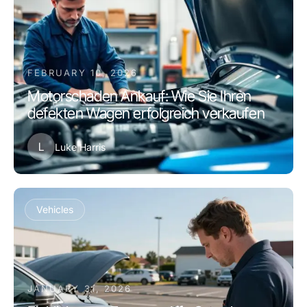
FEBRUARY 10, 2026
Motorschaden Ankauf: Wie Sie Ihren
defekten Wagen erfolgreich verkaufen
L
Luke Harris
Vehicles
JANUARY 31, 2026