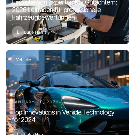
Einblicke von Experten Kfz Gutachtern:
2026 Leitfaden für professionelle
Fahrzeugbewertungen
L
Luke Harris
Vehicles
JANUARY 30, 2026
Top Innovations in Vehicle Technology
for 2024
L
Luke Harris