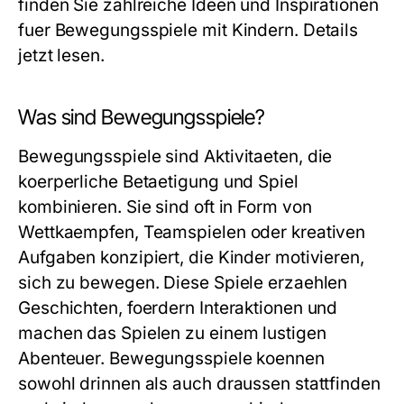
finden Sie zahlreiche Ideen und Inspirationen
fuer Bewegungsspiele mit Kindern.
Details
jetzt lesen
.
Was sind Bewegungsspiele?
Bewegungsspiele sind Aktivitaeten, die
koerperliche Betaetigung und Spiel
kombinieren. Sie sind oft in Form von
Wettkaempfen, Teamspielen oder kreativen
Aufgaben konzipiert, die Kinder motivieren,
sich zu bewegen. Diese Spiele erzaehlen
Geschichten, foerdern Interaktionen und
machen das Spielen zu einem lustigen
Abenteuer. Bewegungsspiele koennen
sowohl drinnen als auch draussen stattfinden