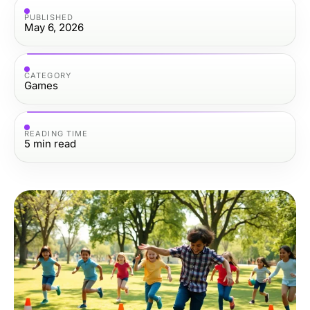
PUBLISHED
May 6, 2026
CATEGORY
Games
READING TIME
5
min read