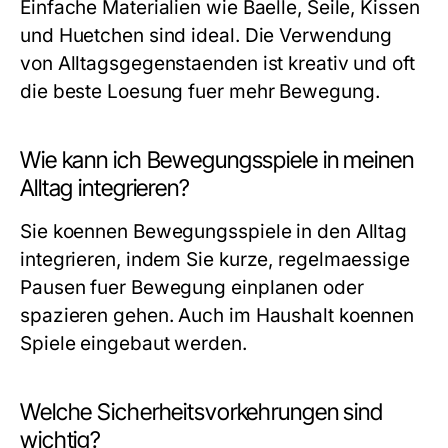
Einfache Materialien wie Baelle, Seile, Kissen
und Huetchen sind ideal. Die Verwendung
von Alltagsgegenstaenden ist kreativ und oft
die beste Loesung fuer mehr Bewegung.
Wie kann ich Bewegungsspiele in meinen
Alltag integrieren?
Sie koennen Bewegungsspiele in den Alltag
integrieren, indem Sie kurze, regelmaessige
Pausen fuer Bewegung einplanen oder
spazieren gehen. Auch im Haushalt koennen
Spiele eingebaut werden.
Welche Sicherheitsvorkehrungen sind
wichtig?