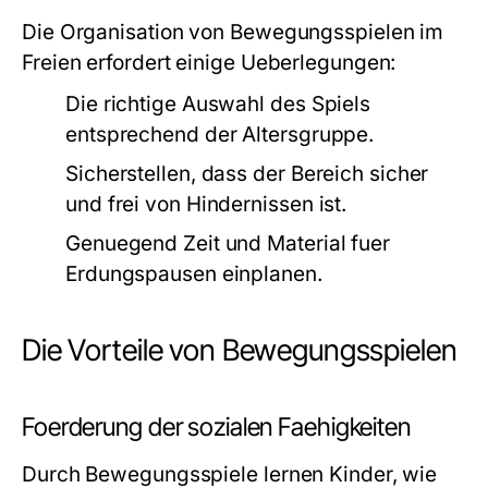
Die Organisation von Bewegungsspielen im
Freien erfordert einige Ueberlegungen:
Die richtige Auswahl des Spiels
entsprechend der Altersgruppe.
Sicherstellen, dass der Bereich sicher
und frei von Hindernissen ist.
Genuegend Zeit und Material fuer
Erdungspausen einplanen.
Die Vorteile von Bewegungsspielen
Foerderung der sozialen Faehigkeiten
Durch Bewegungsspiele lernen Kinder, wie