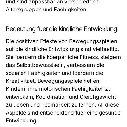
und sind anpassbar an verschiedene
Altersgruppen und Faehigkeiten.
Bedeutung fuer die kindliche Entwicklung
Die positiven Effekte von Bewegungsspielen
auf die kindliche Entwicklung sind vielfaeltig.
Sie foerdern die koerperliche Fitness, steigern
das Selbstbewusstsein, verbessern die
sozialen Faehigkeiten und foerdern die
Kreativitaet. Bewegungsspiele helfen
Kindern, ihre motorischen Faehigkeiten zu
entwickeln, Koordination und Gleichgewicht
zu ueben und Teamarbeit zu lernen. All diese
Aspekte sind entscheidend fuer eine gesunde
Entwicklung.